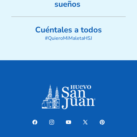
sueños
Cuéntales a todos
#QuieroMiMaletaHSJ
Facebook
Instagram
YouTube
X
Pinterest
(Twitter)